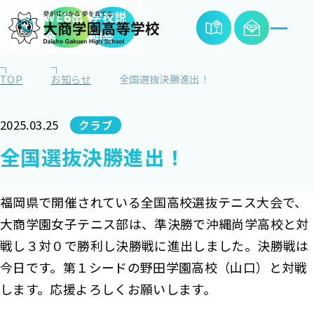
WEB出
学校説
願
明会
TOP
お知らせ
全国選抜決勝進出！
2025.03.25
クラブ
全国選抜決勝進出！
福岡県で開催されている全国高校選抜テニス大会で、
大商学園女子テニス部は、準決勝で沖縄尚学高校と対
戦し３対０で勝利し決勝戦に進出しました。決勝戦は
今日です。第１シードの野田学園高校（山口）と対戦
します。応援よろしくお願いします。