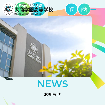
WEB出
学校説
願
明会
学
校
紹
介
S
NEWS
お知らせ