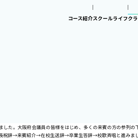
コース紹介
スクールライフ
クラ
ました。大阪府会議員の皆様をはじめ、多くの来賓の方の参列の
長祝辞→来賓紹介→在校生送辞→卒業生答辞→校歌斉唱と進みま