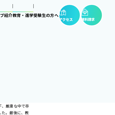
ブ紹介
教育・進学
受験生の方へ
下、厳粛な中で卒
した。最後に、教