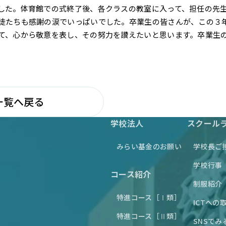
した。体育館での式終了後、各クラスの教室に入って、担任の先
徒たちも感謝の涙でいっぱいでした。卒業生の皆さんが、この３
て、心から敬意を表し、その努力を讃えたいと思います。卒業生
一覧へ戻る
学校法人
スクール
みらい基金のお願い
学校長ご
学校行事
コース紹介
制服紹介
特進コース［Ⅰ類］
ICTへの
特進コース［Ⅱ類］
SNSでみ