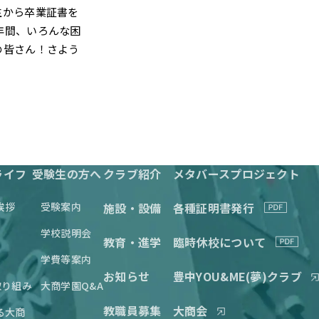
生から卒業証書を
年間、いろんな困
の皆さん！さよう
ライフ
受験生の方へ
クラブ紹介
メタバースプロジェクト
挨拶
受験案内
施設・設備
各種証明書発行
学校説明会
教育・進学
臨時休校について
学費等案内
お知らせ
豊中YOU&ME(夢)クラブ
取り組み
大商学園Q&A
教職員募集
大商会
る大商