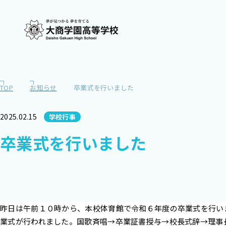
TOP
お知らせ
卒業式を行いました
2025.02.15
学校行事
卒業式を行いました
昨日は午前１０時から、本校体育館で令和６年度の卒業式を行い
業式が行われました。国歌斉唱→卒業証書授与→校長式辞→理事